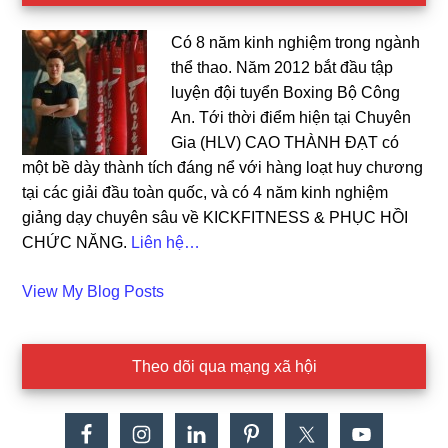
Có 8 năm kinh nghiệm trong ngành
thể thao. Năm 2012 bắt đầu tập
luyện đội tuyển Boxing Bộ Công
An. Tới thời điểm hiện tại Chuyên
Gia (HLV) CAO THÀNH ĐẠT có
một bề dày thành tích đáng nể với hàng loạt huy chương
tại các giải đầu toàn quốc, và có 4 năm kinh nghiệm
giảng dạy chuyên sâu về KICKFITNESS & PHỤC HỒI
CHỨC NĂNG.
Liên hệ…
Cao
View My Blog Posts
Dat:
Theo dõi qua mạng xã hội