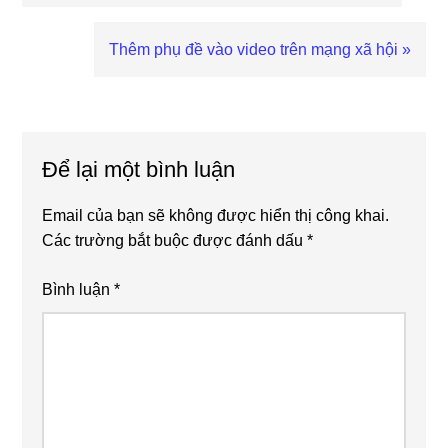
Post:
Next
Thêm phụ đề vào video trên mạng xã hội »
Post:
Reader
Interactions
Để lại một bình luận
Email của bạn sẽ không được hiển thị công khai.
Các trường bắt buộc được đánh dấu
*
Bình luận
*