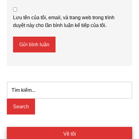
Lưu tên của tôi, email, và trang web trong trình
duyệt này cho lần bình luận kế tiếp của tôi.
Tìm
Primary
kiếm...
Sidebar
Về tôi