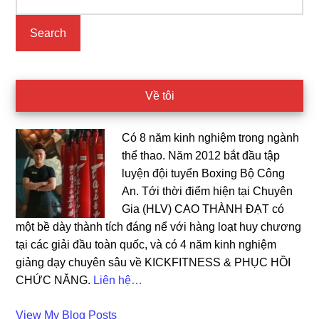
kiếm...
Sidebar
Về tôi
Có 8 năm kinh nghiệm trong ngành
thể thao. Năm 2012 bắt đầu tập
luyện đội tuyển Boxing Bộ Công
An. Tới thời điểm hiện tại Chuyên
Gia (HLV) CAO THÀNH ĐẠT có
một bề dày thành tích đáng nể với hàng loạt huy chương
tại các giải đầu toàn quốc, và có 4 năm kinh nghiệm
giảng dạy chuyên sâu về KICKFITNESS & PHỤC HỒI
CHỨC NĂNG.
Liên hệ…
Cao
View My Blog Posts