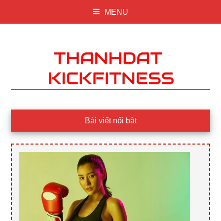
MENU
Main
Bài viết nổi bật
Content