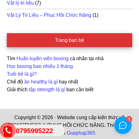
Vật lý trị liệu
(7)
Vật Lý Trị Liệu – Phục Hồi Chức Năng
(1)
Trang bạn bè
Tìm
Huấn luyện viên boxing
cá nhân tại nhà
Học boxing bao nhiêu 1 tháng
Tuổi trẻ là gì?
Chế độ
ăn healthy là gì
hay nhất
Giải thích
tập strength là gì
bạn cần biết
Copyright © 2026 · Website cung cấp kiến thức về
KICKFITNESS & PHỤC HỒI CHỨC NĂNG. Thiết kế và
0795995222
tài trợ bởi
Giaiphap365