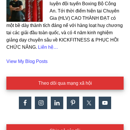
luyện đội tuyển Boxing Bộ Công
An. Tới thời điểm hiện tại Chuyên
Gia (HLV) CAO THÀNH ĐẠT có
một bề dày thành tích đáng nể với hàng loạt huy chương
tại các giải đầu toàn quốc, và có 4 năm kinh nghiệm
giảng dạy chuyên sâu về KICKFITNESS & PHỤC HỒI
CHỨC NĂNG.
Liên hệ…
Cao
View My Blog Posts
Dat:
Theo dõi qua mạng xã hội