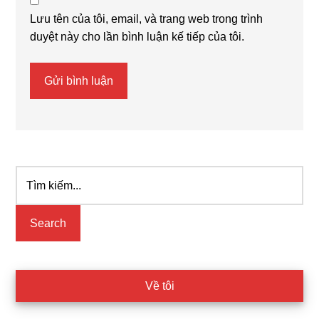
Lưu tên của tôi, email, và trang web trong trình
duyệt này cho lần bình luận kế tiếp của tôi.
Tìm
Primary
kiếm...
Sidebar
Về tôi