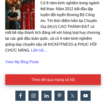
Có 8 năm kinh nghiệm trong ngành
thể thao. Năm 2012 bắt đầu tập
luyện đội tuyển Boxing Bộ Công
An. Tới thời điểm hiện tại Chuyên
Gia (HLV) CAO THÀNH ĐẠT có
một bề dày thành tích đáng nể với hàng loạt huy chương
tại các giải đầu toàn quốc, và có 4 năm kinh nghiệm
giảng dạy chuyên sâu về KICKFITNESS & PHỤC HỒI
CHỨC NĂNG.
Liên hệ…
Cao
View My Blog Posts
Dat:
Theo dõi qua mạng xã hội