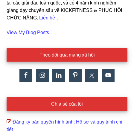
tại các giải đầu toàn quốc, và có 4 năm kinh nghiệm
giảng dạy chuyên sâu về KICKFITNESS & PHỤC HỒI
CHỨC NĂNG.
Liên hệ…
Cao
View My Blog Posts
Dat:
Theo dõi qua mạng xã hội
Chia sẻ của tôi
Đăng ký bản quyền hình ảnh: Hồ sơ và quy trình chi
tiết