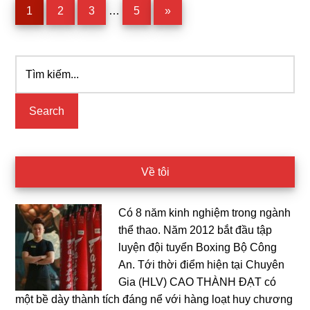
Interim
Page
Page
Page
Page
1
2
3
…
5
»
pages
omitted
Tìm
Primary
kiếm...
Sidebar
Về tôi
Có 8 năm kinh nghiệm trong ngành
thể thao. Năm 2012 bắt đầu tập
luyện đội tuyển Boxing Bộ Công
An. Tới thời điểm hiện tại Chuyên
Gia (HLV) CAO THÀNH ĐẠT có
một bề dày thành tích đáng nể với hàng loạt huy chương