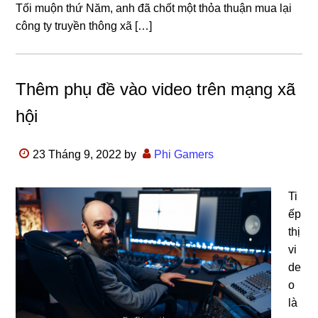
Tối muộn thứ Năm, anh đã chốt một thỏa thuận mua lại
công ty truyền thông xã […]
Thêm phụ đề vào video trên mạng xã
hội
23 Tháng 9, 2022
by
Phi Gamers
Ti
ếp
thị
vi
de
o
là