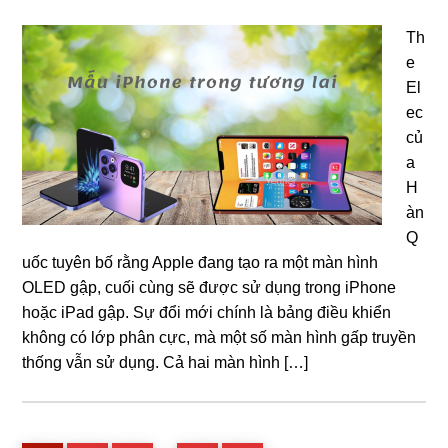
Th
e
El
ec
củ
a
H
àn
Q
uốc tuyên bố rằng Apple đang tạo ra một màn hình
OLED gập, cuối cùng sẽ được sử dụng trong iPhone
hoặc iPad gập. Sự đổi mới chính là bảng điều khiển
không có lớp phân cực, mà một số màn hình gấp truyền
thống vẫn sử dụng. Cả hai màn hình […]