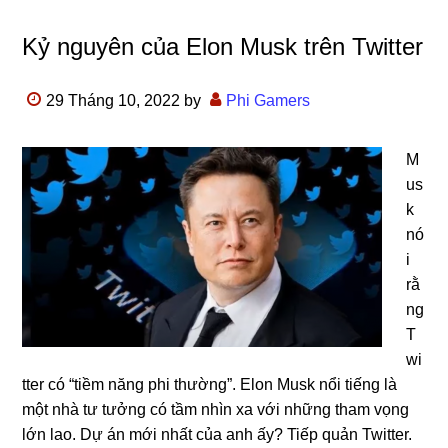
Kỷ nguyên của Elon Musk trên Twitter
29 Tháng 10, 2022
by
Phi Gamers
M
us
k
nó
i
rằ
ng
T
wi
tter có “tiềm năng phi thường”. Elon Musk nổi tiếng là
một nhà tư tưởng có tầm nhìn xa với những tham vọng
lớn lao. Dự án mới nhất của anh ấy? Tiếp quản Twitter.