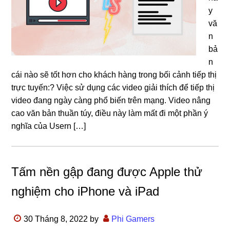
y
vă
n
bả
n
cái nào sẽ tốt hơn cho khách hàng trong bối cảnh tiếp thị
trực tuyến:? Việc sử dụng các video giải thích để tiếp thị
video đang ngày càng phổ biến trên mạng. Video nâng
cao văn bản thuần túy, điều này làm mất đi một phần ý
nghĩa của Usern […]
Tấm nền gập đang được Apple thử
nghiệm cho iPhone và iPad
30 Tháng 8, 2022
by
Phi Gamers