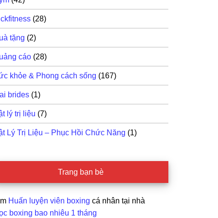
ckfitness
(28)
uà tặng
(2)
uảng cáo
(28)
ức khỏe & Phong cách sống
(167)
ai brides
(1)
t lý trị liệu
(7)
ật Lý Trị Liệu – Phục Hồi Chức Năng
(1)
Trang bạn bè
ìm
Huấn luyện viên boxing
cá nhân tại nhà
ọc boxing bao nhiêu 1 tháng