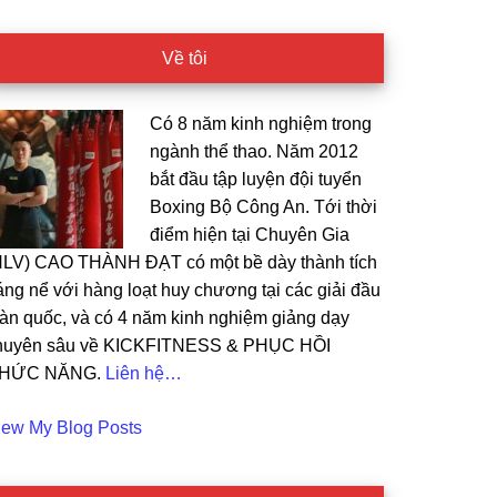
Về tôi
Có 8 năm kinh nghiệm trong
ngành thể thao. Năm 2012
bắt đầu tập luyện đội tuyển
Boxing Bộ Công An. Tới thời
điểm hiện tại Chuyên Gia
HLV) CAO THÀNH ĐẠT có một bề dày thành tích
áng nể với hàng loạt huy chương tại các giải đầu
oàn quốc, và có 4 năm kinh nghiệm giảng dạy
huyên sâu về KICKFITNESS & PHỤC HỒI
HỨC NĂNG.
Liên hệ…
ao
iew My Blog Posts
t: