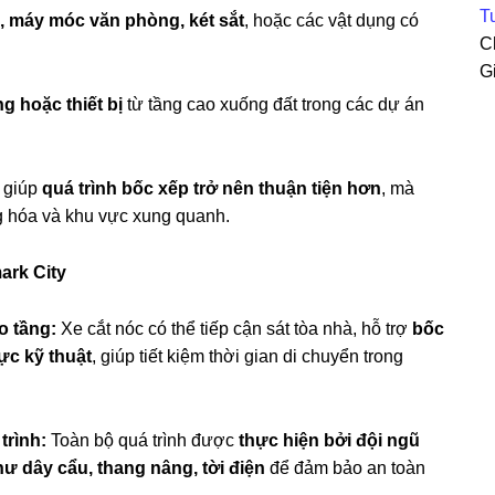
Tu
p, máy móc văn phòng, két sắt
, hoặc các vật dụng có
C
G
g hoặc thiết bị
từ tầng cao xuống đất trong các dự án
ỉ giúp
quá trình bốc xếp trở nên thuận tiện hơn
, mà
 hóa và khu vực xung quanh.
mark City
o tầng:
Xe cắt nóc có thể tiếp cận sát tòa nhà, hỗ trợ
bốc
ực kỹ thuật
, giúp tiết kiệm thời gian di chuyển trong
trình:
Toàn bộ quá trình được
thực hiện bởi đội ngũ
như dây cẩu, thang nâng, tời điện
để đảm bảo an toàn