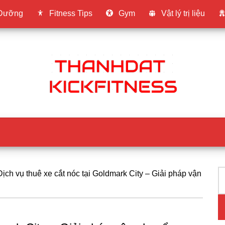
 Dưỡng
Fitness Tips
Gym
Vật lý trị liệu
T
P
ịch vụ thuê xe cắt nóc tại Goldmark City – Giải pháp vận
ki
S