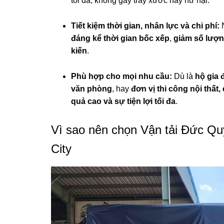
tối đa, không gây trầy xước hay hư hại.
Tiết kiệm thời gian, nhân lực và chi phí:
N
đáng kể thời gian bốc xếp
,
giảm số lượ
kiến
.
Phù hợp cho mọi nhu cầu:
Dù là
hộ gia 
văn phòng
, hay
đơn vị thi công nội thất,
quả cao và sự tiện lợi tối đa
.
Vì sao nên chọn Vận tải Đức Quy
City