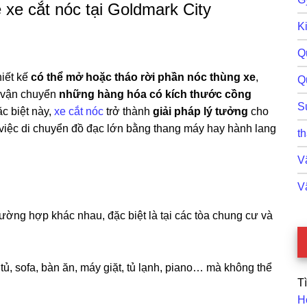
ê xe cắt nóc tại Goldmark City
Ki
Q
hiết kế
có thể mở hoặc tháo rời phần nóc thùng xe
,
Q
 vận chuyển
những hàng hóa có kích thước cồng
S
c biệt này,
xe cắt nóc
trở thành
giải pháp lý tưởng
cho
 việc di chuyển đồ đạc lớn bằng thang máy hay hành lang
th
Vậ
V
ường hợp khác nhau, đặc biệt là tại các tòa chung cư và
ủ, sofa, bàn ăn, máy giặt, tủ lạnh, piano… mà không thể
T
H