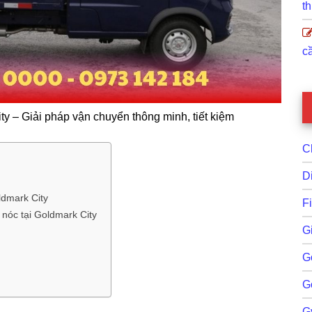
th
cầ
ity – Giải pháp vận chuyển thông minh, tiết kiệm
C
D
oldmark City
F
 nóc tại Goldmark City
G
G
G
G