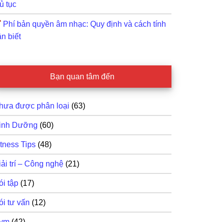
ủ tục
Phí bản quyền âm nhạc: Quy định và cách tính
n biết
Bạn quan tâm đến
hưa được phân loại
(63)
inh Dưỡng
(60)
itness Tips
(48)
iải trí – Công nghệ
(21)
ói tập
(17)
ói tư vấn
(12)
ym
(42)