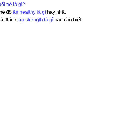
ổi trẻ là gì?
hế độ
ăn healthy là gì
hay nhất
iải thích
tập strength là gì
bạn cần biết