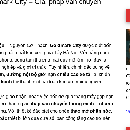
dmark City – Giải pháp vận chuyển
g Mậu – Nguyễn Cơ Thạch,
Goldmark City
được biết đến
rọng bậc nhất khu vực phía Tây Hà Nội. Với hàng chục
phòng, trung tâm thương mại quy mô lớn, nơi đây là
nghiệp và giới trí thức. Tuy nhiên, chính đặc trưng về
(
ín, đường nội bộ giới hạn chiều cao xe tải
lại khiến
đ
g kềnh
trở thành một bài toán khó với nhiều người.
t
c
 vực giao nhận, hoặc việc bốc dỡ qua thang máy gặp hạn
C
trở thành
giải pháp vận chuyển thông minh – nhanh –
g. Với thiết kế đặc biệt cho phép
tháo mở phần nóc
,
C
V
oặc thiết bị lớn qua cửa sổ, ban công tầng cao trở nên
Da