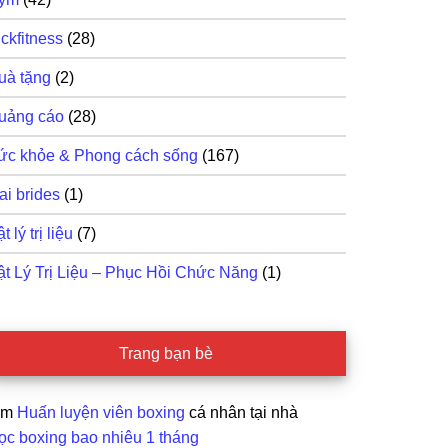
ckfitness
(28)
uà tặng
(2)
uảng cáo
(28)
ức khỏe & Phong cách sống
(167)
ai brides
(1)
t lý trị liệu
(7)
ật Lý Trị Liệu – Phục Hồi Chức Năng
(1)
Trang bạn bè
ìm
Huấn luyện viên boxing
cá nhân tại nhà
ọc boxing bao nhiêu 1 tháng