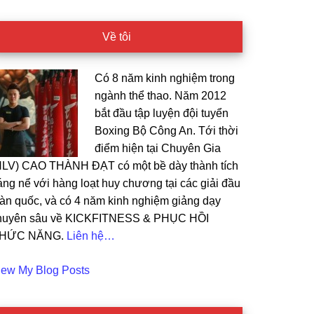
Về tôi
Có 8 năm kinh nghiệm trong
ngành thể thao. Năm 2012
bắt đầu tập luyện đội tuyển
Boxing Bộ Công An. Tới thời
điểm hiện tại Chuyên Gia
HLV) CAO THÀNH ĐẠT có một bề dày thành tích
áng nể với hàng loạt huy chương tại các giải đầu
oàn quốc, và có 4 năm kinh nghiệm giảng dạy
huyên sâu về KICKFITNESS & PHỤC HỒI
HỨC NĂNG.
Liên hệ…
ao
iew My Blog Posts
t: