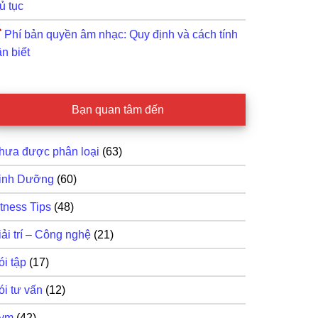
ủ tục
Phí bản quyền âm nhạc: Quy định và cách tính
n biết
Bạn quan tâm đến
hưa được phân loại
(63)
inh Dưỡng
(60)
itness Tips
(48)
iải trí – Công nghệ
(21)
ói tập
(17)
ói tư vấn
(12)
ym
(42)