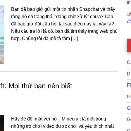
th
Bạn đã bao giờ gửi một tin nhắn Snapchat và thấy
rằng nó có trạng thái “đang chờ xử lý” chưa? Bạn
cầ
đã bao giờ đặt câu hỏi tại sao điều này lại xảy ra?
Nếu câu trả lời là có, bạn đã tìm thấy trang web phù
hợp. Chúng tôi đã mô tả tầm […]
C
D
ft: Mọi thứ bạn nên biết
F
G
G
Hãy để đối mặt với nó – Minecraft là một trong
G
những trò chơi video được chơi và yêu thích nhất
G