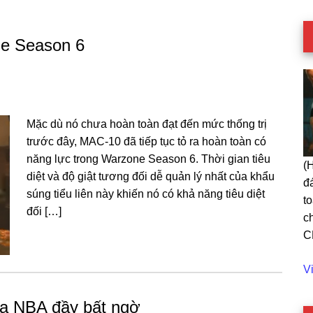
ne Season 6
Mặc dù nó chưa hoàn toàn đạt đến mức thống trị
trước đây, MAC-10 đã tiếp tục tỏ ra hoàn toàn có
năng lực trong Warzone Season 6. Thời gian tiêu
(
diệt và độ giật tương đối dễ quản lý nhất của khẩu
đ
súng tiểu liên này khiến nó có khả năng tiêu diệt
t
đối […]
c
C
C
V
Da
ủa NBA đầy bất ngờ