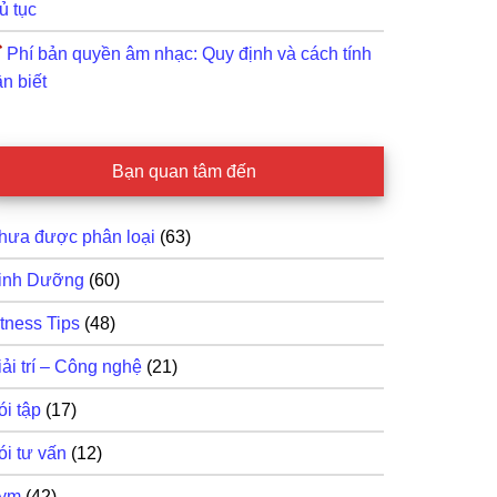
ủ tục
Phí bản quyền âm nhạc: Quy định và cách tính
n biết
Bạn quan tâm đến
hưa được phân loại
(63)
inh Dưỡng
(60)
itness Tips
(48)
iải trí – Công nghệ
(21)
ói tập
(17)
ói tư vấn
(12)
ym
(42)