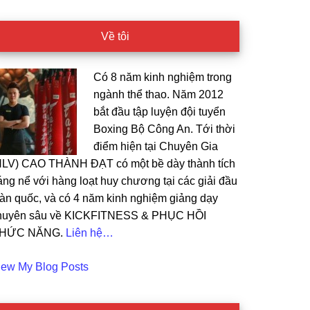
Về tôi
Có 8 năm kinh nghiệm trong
ngành thể thao. Năm 2012
bắt đầu tập luyện đội tuyển
Boxing Bộ Công An. Tới thời
điểm hiện tại Chuyên Gia
HLV) CAO THÀNH ĐẠT có một bề dày thành tích
áng nể với hàng loạt huy chương tại các giải đầu
oàn quốc, và có 4 năm kinh nghiệm giảng dạy
huyên sâu về KICKFITNESS & PHỤC HỒI
HỨC NĂNG.
Liên hệ…
ao
iew My Blog Posts
t: