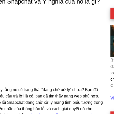
rên Snapchat và Ý nghĩa của nó là gì?
(
đ
t
c
C
y rằng nó có trạng thái “đang chờ xử lý” chưa? Bạn đã
Nếu câu trả lời là có, bạn đã tìm thấy trang web phù hợp.
C
V
 lỗi Snapchat đang chờ xử lý mang tính biểu tượng trong
Da
yên nhân của thông báo lỗi và cách giải quyết nó cho