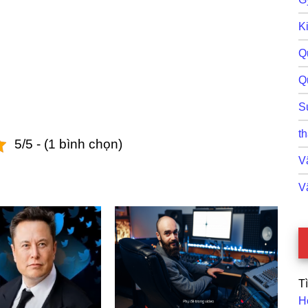
Ki
Q
Q
S
th
5/5 - (1 bình chọn)
Vậ
V
T
H