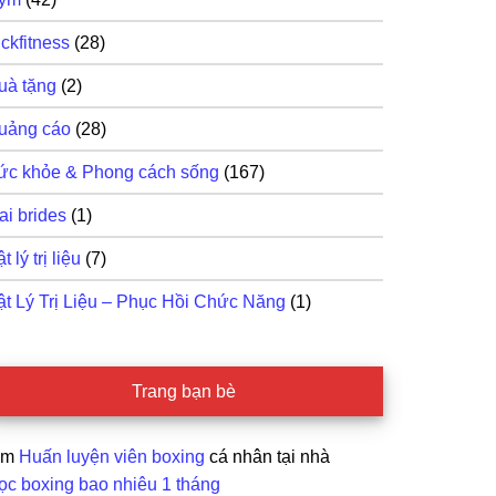
ckfitness
(28)
uà tặng
(2)
uảng cáo
(28)
ức khỏe & Phong cách sống
(167)
ai brides
(1)
t lý trị liệu
(7)
ật Lý Trị Liệu – Phục Hồi Chức Năng
(1)
Trang bạn bè
ìm
Huấn luyện viên boxing
cá nhân tại nhà
ọc boxing bao nhiêu 1 tháng