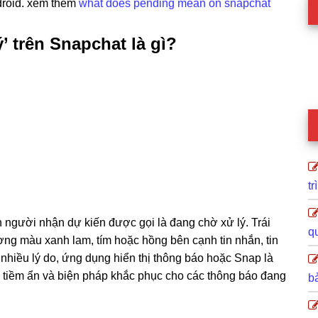
droid. xem thêm
what does pending mean on snapchat
’ trên Snapchat là gì?
tr
 người nhận dự kiến được gọi là đang chờ xử lý. Trái
q
ợng màu xanh lam, tím hoặc hồng bên cạnh tin nhắn, tin
nhiều lý do, ứng dụng hiển thị thông báo hoặc Snap là
o tiềm ẩn và biện pháp khắc phục cho các thông báo đang
b