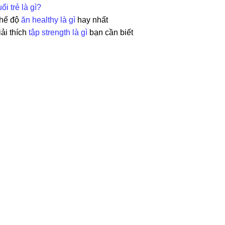
ổi trẻ là gì?
hế độ
ăn healthy là gì
hay nhất
iải thích
tập strength là gì
bạn cần biết