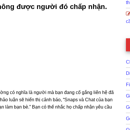
th
không được người đó chấp nhận.
cầ
C
D
F
ờng có nghĩa là người mà bạn đang cố gắng liên hệ đã
G
hảo luận sẽ hiển thị cảnh báo, “Snaps và Chat của bạn
ạn làm bạn bè.” Bạn có thể nhắc họ chấp nhận yêu cầu
G
G
G