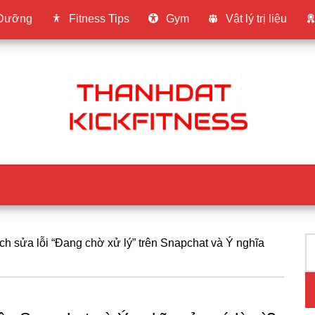
 Dưỡng
Fitness Tips
Gym
Vật lý trị liệu
T
P
h sửa lỗi “Đang chờ xử lý” trên Snapchat và Ý nghĩa
ki
S