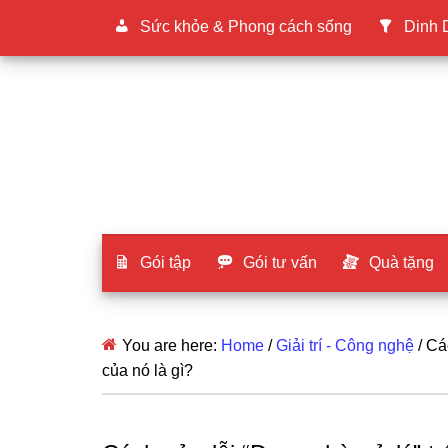
Sức khỏe & Phong cách sống
Dinh
Gói tập
Gói tư vấn
Quà tặng
You are here:
Home
/
Giải trí - Công nghệ
/
Các
của nó là gì?