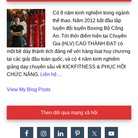
Có 8 năm kinh nghiệm trong ngành
thể thao. Năm 2012 bắt đầu tập
luyện đội tuyển Boxing Bộ Công
An. Tới thời điểm hiện tại Chuyên
Gia (HLV) CAO THÀNH ĐẠT có
một bề dày thành tích đáng nể với hàng loạt huy chương
tại các giải đầu toàn quốc, và có 4 năm kinh nghiệm
giảng dạy chuyên sâu về KICKFITNESS & PHỤC HỒI
CHỨC NĂNG.
Liên hệ…
Cao
View My Blog Posts
Dat:
Theo dõi qua mạng xã hội