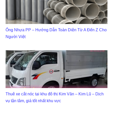
Ống Nhựa PP – Hướng Dẫn Toàn Diện Từ A Đến Z Cho
Người Việt
Thuê xe cắt nóc tại khu đô thị Kim Văn – Kim Lũ – Dịch
vụ tận tâm, giá tốt nhất khu vực