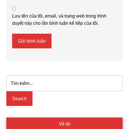
Lưu tên của tôi, email, và trang web trong trình
duyệt này cho lần bình luận kế tiếp của tôi.
Tìm
Primary
kiếm...
Sidebar
Về tôi