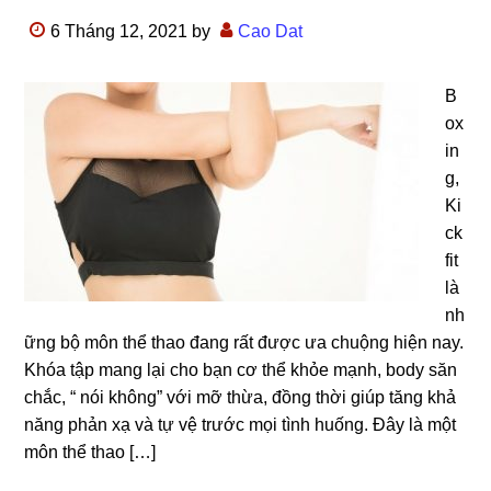
6 Tháng 12, 2021
by
Cao Dat
B
ox
in
g,
Ki
ck
fit
là
nh
ững bộ môn thể thao đang rất được ưa chuộng hiện nay.
Khóa tập mang lại cho bạn cơ thể khỏe mạnh, body săn
chắc, “ nói không” với mỡ thừa, đồng thời giúp tăng khả
năng phản xạ và tự vệ trước mọi tình huống. Đây là một
môn thể thao […]