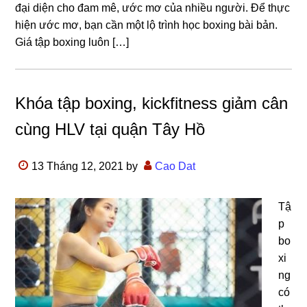
đại diện cho đam mê, ước mơ của nhiều người. Để thực
hiện ước mơ, bạn cần một lộ trình học boxing bài bản.
Giá tập boxing luôn […]
Khóa tập boxing, kickfitness giảm cân
cùng HLV tại quận Tây Hồ
13 Tháng 12, 2021
by
Cao Dat
Tậ
p
bo
xi
ng
có