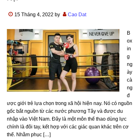
15 Tháng 4, 2022
by
Cao Dat
B
ox
in
g
ng
ày
cà
ng
đ
ược giới trẻ lựa chọn trong xã hội hiện nay. Nó có nguồn
gốc bắt nguồn từ các nước phương Tây và được du
nhập vào Việt Nam. Đây là một môn thể thao dùng lực
chính là đôi tay, kết hợp với các giác quan khác trên cơ
thể. Nhằm phục […]