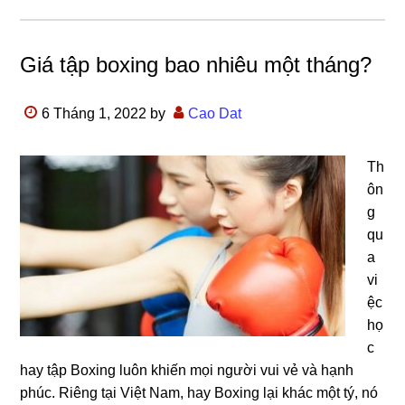
Giá tập boxing bao nhiêu một tháng?
6 Tháng 1, 2022
by
Cao Dat
Th
ôn
g
qu
a
vi
ệc
họ
c
hay tập Boxing luôn khiến mọi người vui vẻ và hạnh
phúc. Riêng tại Việt Nam, hay Boxing lại khác một tý, nó