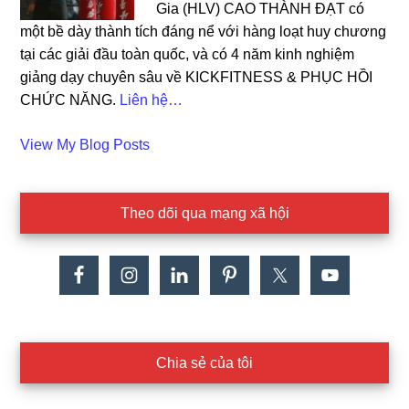
Gia (HLV) CAO THÀNH ĐẠT có
một bề dày thành tích đáng nể với hàng loạt huy chương
tại các giải đầu toàn quốc, và có 4 năm kinh nghiệm
giảng dạy chuyên sâu về KICKFITNESS & PHỤC HỒI
CHỨC NĂNG.
Liên hệ…
Cao
View My Blog Posts
Dat:
Theo dõi qua mạng xã hội
Chia sẻ của tôi