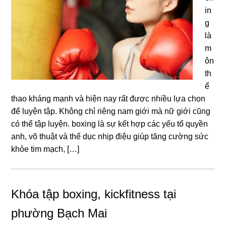
in
g
là
m
ôn
th
ể
thao kháng mạnh và hiện nay rất được nhiều lựa chọn
để luyện tập. Không chỉ riêng nam giới mà nữ giới cũng
có thể tập luyện. boxing là sự kết hợp các yếu tố quyền
anh, võ thuật và thể dục nhịp điệu giúp tăng cường sức
khỏe tim mạch, […]
Khóa tập boxing, kickfitness tại
phường Bạch Mai