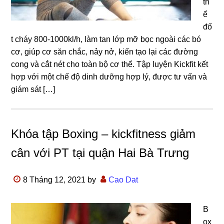
th
ể
đố
t cháy 800-1000kl/h, làm tan lớp mỡ bọc ngoài các bó
cơ, giúp cơ săn chắc, nảy nở, kiến tạo lại các đường
cong và cắt nét cho toàn bộ cơ thể. Tập luyện Kickfit kết
hợp với một chế độ dinh dưỡng hợp lý, được tư vấn và
giám sát […]
Khóa tập Boxing – kickfitness giảm
cân với PT tại quận Hai Bà Trưng
8 Tháng 12, 2021
by
Cao Dat
B
ox