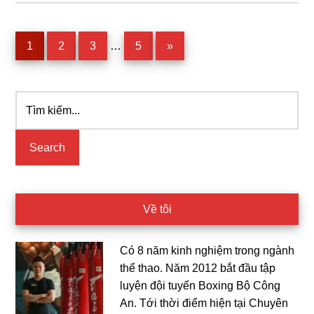
Interim
Page
Page
Page
Page
1
2
3
…
5
»
pages
omitted
Tìm
Primary
kiếm...
Sidebar
Về tôi
Có 8 năm kinh nghiệm trong ngành
thể thao. Năm 2012 bắt đầu tập
luyện đội tuyển Boxing Bộ Công
An. Tới thời điểm hiện tại Chuyên