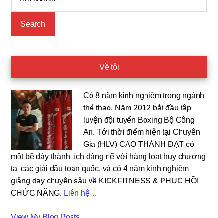
kiếm...
Sidebar
Về tôi
Có 8 năm kinh nghiệm trong ngành
thể thao. Năm 2012 bắt đầu tập
luyện đội tuyển Boxing Bộ Công
An. Tới thời điểm hiện tại Chuyên
Gia (HLV) CAO THÀNH ĐẠT có
một bề dày thành tích đáng nể với hàng loạt huy chương
tại các giải đầu toàn quốc, và có 4 năm kinh nghiệm
giảng dạy chuyên sâu về KICKFITNESS & PHỤC HỒI
CHỨC NĂNG.
Liên hệ…
Cao
View My Blog Posts