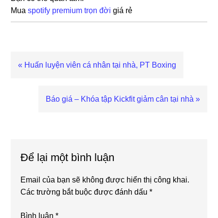
Mua
spotify premium trọn đời
giá rẻ
Previous
« Huấn luyện viên cá nhân tại nhà, PT Boxing
Post:
Next
Báo giá – Khóa tập Kickfit giảm cân tại nhà »
Post:
Reader
Interactions
Để lại một bình luận
Email của bạn sẽ không được hiển thị công khai.
Các trường bắt buộc được đánh dấu
*
Bình luận
*