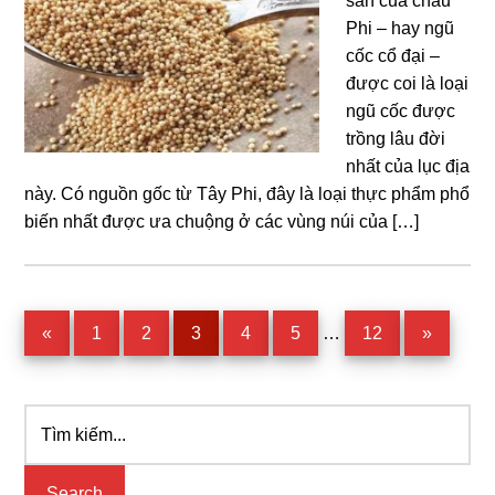
sản của châu
Phi – hay ngũ
cốc cổ đại –
được coi là loại
ngũ cốc được
trồng lâu đời
nhất của lục địa
này. Có nguồn gốc từ Tây Phi, đây là loại thực phẩm phổ
biến nhất được ưa chuộng ở các vùng núi của […]
Interim
Page
Page
Page
Page
Page
Page
«
1
2
3
4
5
…
12
»
pages
omitted
Tìm
Primary
kiếm...
Sidebar