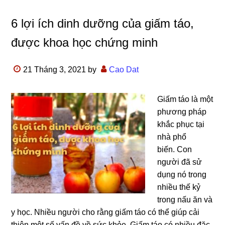
6 lợi ích dinh dưỡng của giấm táo,
được khoa học chứng minh
21 Tháng 3, 2021
by
Cao Dat
Giấm táo là một
phương pháp
khắc phục tại
nhà phổ
biến. Con
người đã sử
dụng nó trong
nhiều thế kỷ
trong nấu ăn và
y học. Nhiều người cho rằng giấm táo có thể giúp cải
thiện một số vấn đề về sức khỏe. Giấm táo có nhiều đặc