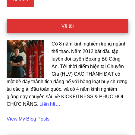
Về tôi
Có 8 năm kinh nghiệm trong ngành
thể thao. Năm 2012 bắt đầu tập
luyện đội tuyển Boxing Bộ Công
An. Tới thời điểm hiện tại Chuyên
Gia (HLV) CAO THÀNH ĐẠT có
một bề dày thành tích đáng nể với hàng loạt huy chương
tại các giải đầu toàn quốc, và có 4 năm kinh nghiệm
giảng dạy chuyên sâu về KICKFITNESS & PHỤC HỒI
CHỨC NĂNG.
Liên hệ…
Cao
View My Blog Posts
Dat: