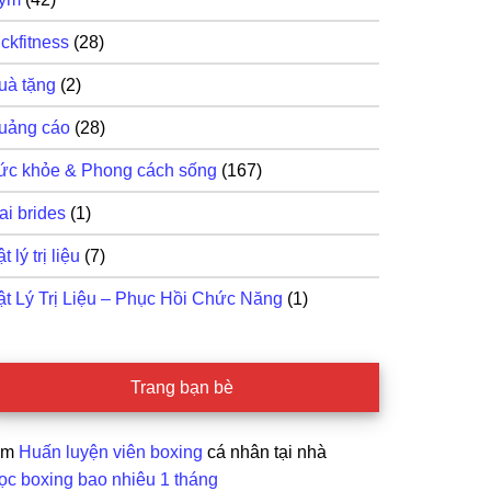
ckfitness
(28)
uà tặng
(2)
uảng cáo
(28)
ức khỏe & Phong cách sống
(167)
ai brides
(1)
t lý trị liệu
(7)
ật Lý Trị Liệu – Phục Hồi Chức Năng
(1)
Trang bạn bè
ìm
Huấn luyện viên boxing
cá nhân tại nhà
ọc boxing bao nhiêu 1 tháng