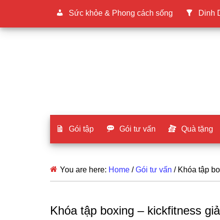
Sức khỏe & Phong cách sống
Dinh
Gói tập
Gói tư vấn
Quà tặng
You are here:
Home
/
Gói tư vấn
/
Khóa tập box
Khóa tập boxing – kickfitness gi