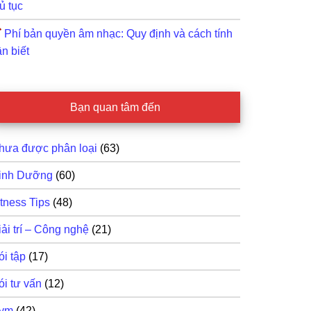
ủ tục
Phí bản quyền âm nhạc: Quy định và cách tính
n biết
Bạn quan tâm đến
hưa được phân loại
(63)
inh Dưỡng
(60)
itness Tips
(48)
iải trí – Công nghệ
(21)
ói tập
(17)
ói tư vấn
(12)
ym
(42)