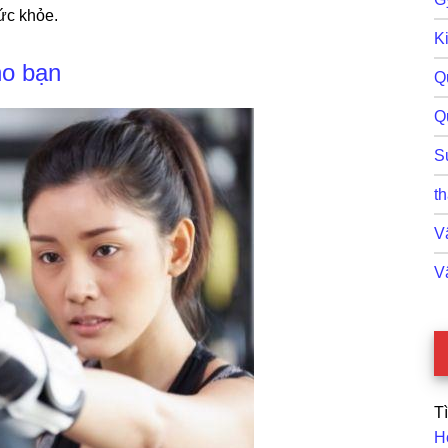
ức khỏe.
Ki
ho bạn
Q
Q
S
th
Vậ
V
T
H