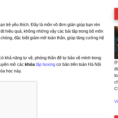
ạn trẻ yêu thích. Đây là môn võ đơn giản giúp bạn rèn
rất hiệu quả, không những vậy các bài tập trong bộ môn
 chóng, đặc biệt giảm mỡ toàn thân, giúp tăng cường hệ
ó khả năng tự vệ, phòng thân để tự bảo vệ mình trong
(
xuyên mở các
khóa
tập boxing
cơ bản trên toàn Hà Nội
đ
hóa học này.
t
c
C
C
V
Da