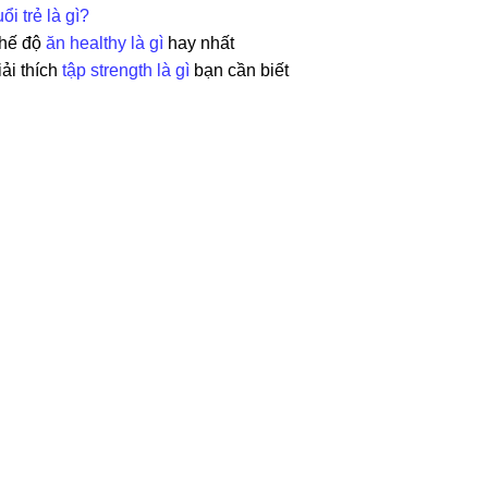
ổi trẻ là gì?
hế độ
ăn healthy là gì
hay nhất
iải thích
tập strength là gì
bạn cần biết