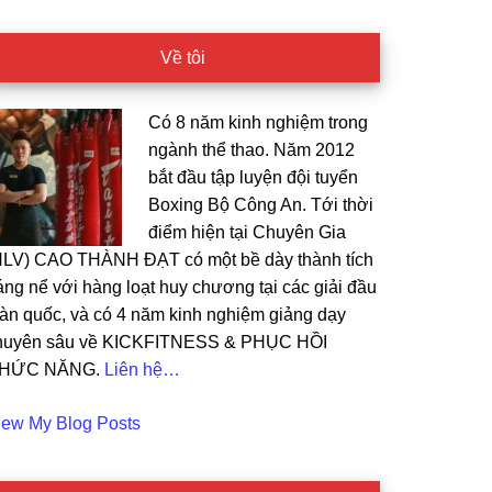
Về tôi
Có 8 năm kinh nghiệm trong
ngành thể thao. Năm 2012
bắt đầu tập luyện đội tuyển
Boxing Bộ Công An. Tới thời
điểm hiện tại Chuyên Gia
HLV) CAO THÀNH ĐẠT có một bề dày thành tích
áng nể với hàng loạt huy chương tại các giải đầu
oàn quốc, và có 4 năm kinh nghiệm giảng dạy
huyên sâu về KICKFITNESS & PHỤC HỒI
HỨC NĂNG.
Liên hệ…
ao
iew My Blog Posts
t: