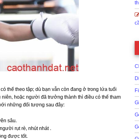
th
cầ
C
D
có thể theo tập; dù bạn vẫn còn đang ở trong lứa tuổi
F
u niên, hoặc người đã trưởng thành thì điều có thể tham
G
 với những đối tượng sau đây:
G
ên sâu.
G
ười rụt rè, nhút nhát .
ông được tốt.
G