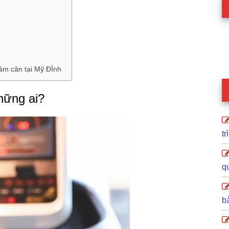
iảm cân tại Mỹ ĐÌnh
hững ai?
tr
q
b