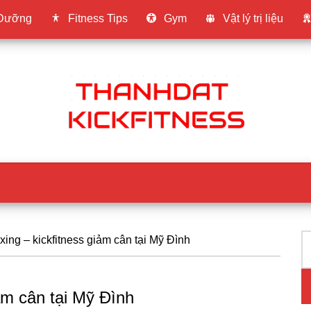
 Dưỡng
Fitness Tips
Gym
Vật lý trị liệu
T
P
ing – kickfitness giảm cân tại Mỹ Đình
ki
S
ảm cân tại Mỹ Đình