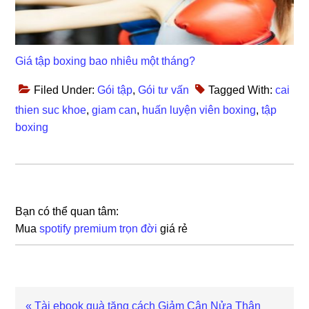
Giá tập boxing bao nhiêu một tháng?
Filed Under:
Gói tập
,
Gói tư vấn
Tagged With:
cai
thien suc khoe
,
giam can
,
huấn luyện viên boxing
,
tập
boxing
Bạn có thể quan tâm:
Mua
spotify premium trọn đời
giá rẻ
Previous
« Tài ebook quà tặng cách Giảm Cân Nửa Thân