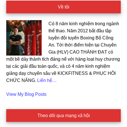
Về tôi
Có 8 năm kinh nghiệm trong ngành
thể thao. Năm 2012 bắt đầu tập
luyện đội tuyển Boxing Bộ Công
An. Tới thời điểm hiện tại Chuyên
Gia (HLV) CAO THÀNH ĐẠT có
một bề dày thành tích đáng nể với hàng loạt huy chương
tại các giải đầu toàn quốc, và có 4 năm kinh nghiệm
giảng dạy chuyên sâu về KICKFITNESS & PHỤC HỒI
CHỨC NĂNG.
Liên hệ…
Cao
View My Blog Posts
Dat:
Theo dõi qua mạng xã hội