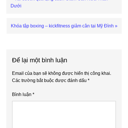
Post:
Dưới
Next
Khóa tập boxing – kickfitness giảm cân tại Mỹ Đình »
Post:
Reader
Interactions
Để lại một bình luận
Email của bạn sẽ không được hiển thị công khai.
Các trường bắt buộc được đánh dấu
*
Bình luận
*