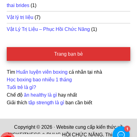
thai brides
(1)
Vật lý trị liệu
(7)
Vật Lý Trị Liệu – Phục Hồi Chức Năng
(1)
Trang bạn bè
Tìm
Huấn luyện viên boxing
cá nhân tại nhà
Học boxing bao nhiêu 1 tháng
Tuổi trẻ là gì?
Chế độ
ăn healthy là gì
hay nhất
Giải thích
tập strength là gì
bạn cần biết
Copyright © 2026 · Website cung cấp kiến thức về
KICKFITNESS & PHỤC HỒI CHỨC NĂNG. Thiết kế và