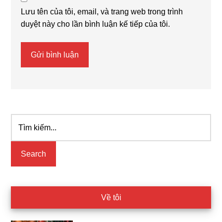
Lưu tên của tôi, email, và trang web trong trình
duyệt này cho lần bình luận kế tiếp của tôi.
Tìm
Primary
kiếm...
Sidebar
Về tôi