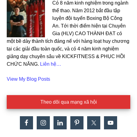
Có 8 năm kinh nghiệm trong ngành
thể thao. Năm 2012 bắt đầu tập
luyện đội tuyển Boxing Bộ Công
An. Tới thời điểm hiện tại Chuyên
Gia (HLV) CAO THÀNH ĐẠT có
một bề dày thành tích đáng nể với hàng loạt huy chương
tại các giải đầu toàn quốc, và có 4 năm kinh nghiệm
giảng dạy chuyên sâu về KICKFITNESS & PHỤC HỒI
CHỨC NĂNG.
Liên hệ…
Cao
View My Blog Posts
Dat:
Theo dõi qua mạng xã hội