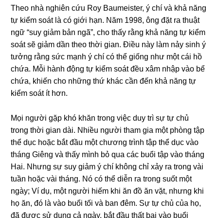
Theo nhà nghiên cứu Roy Baumeister, ý chí và khả năng
tự kiểm soát là có giới hạn. Năm 1998, ông đặt ra thuật
ngữ “suy giảm bản ngã”, cho thấy rằng khả năng tự kiểm
soát sẽ giảm dần theo thời gian. Điều này làm nảy sinh ý
tưởng rằng sức mạnh ý chí có thể giống như một cái hồ
chứa. Mỗi hành động tự kiểm soát đều xâm nhập vào bể
chứa, khiến cho những thứ khác cần đến khả năng tự
kiểm soát ít hơn.
Mọi người gặp khó khăn trong việc duy trì sự tự chủ
trong thời gian dài. Nhiều người tham gia một phòng tập
thể dục hoặc bắt đầu một chương trình tập thể dục vào
tháng Giêng và thấy mình bỏ qua các buổi tập vào tháng
Hai. Nhưng sự suy giảm ý chí không chỉ xảy ra trong vài
tuần hoặc vài tháng. Nó có thể diễn ra trong suốt một
ngày; Ví dụ, một người hiếm khi ăn đồ ăn vặt, nhưng khi
họ ăn, đó là vào buổi tối và ban đêm. Sự tự chủ của họ,
đã được sử dụng cả ngày, bắt đầu thất bại vào buổi