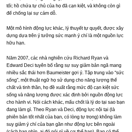
tối; hồ chứa tự chủ của họ đã cạn kiệt, và không còn gì
để chống lại sự cám dỗ.
Một mô hình động lực khác, lý thuyết tự quyết, được xây
dựng dựa trên ý tưởng sức mạnh ý chí là một nguồn lực
hữu hạn.
Năm 2007, các nhà nghiên cứu Richard Ryan và
Edward Deci tuyên bố rằng sự suy giảm bản ngã mang
nhiều sắc thái hơn Baumeister gợi ý. Tập trung vào “sức
sống”, một thuật ngữ họ sử dụng cho năng lượng thể
chất và tinh thần, họ đề xuất rằng mức độ cạn kiệt sức
sống và năng lượng được xác định bởi nguồn động lực
cho hành vi. Nói cách khác, mấu chốt là lý do tại sao bạn
đang làm gì. Theo Ryan và Deci, động lực nội tại (là
phiên bản tốt nhất của bạn, có lòng tự trọng) không làm
suy giảm ý chí của bạn gần như động lực bên ngoài
(cách bạn nhìn, ai đó nói gì về cơ thể bạn). Bạn có thể