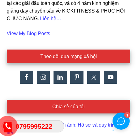
tại các giải đầu toàn quốc, và có 4 năm kinh nghiệm
giảng dạy chuyên sâu về KICKFITNESS & PHỤC HỒI
CHỨC NĂNG.
Liên hệ…
Cao
View My Blog Posts
Dat:
Theo dõi qua mạng xã hội
Chia sẻ của tôi
Đăng ký bản quyền hình ảnh: Hồ sơ và quy trình chi
0795995222
tiết