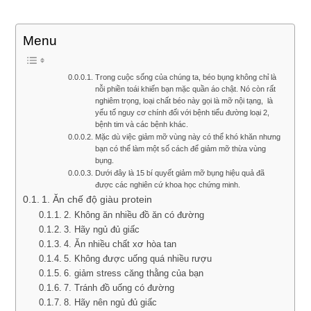
Menu
Trong cuộc sống của chúng ta, béo bụng không chỉ là
nỗi phiền toái khiến bạn mặc quần áo chật. Nó còn rất
nghiêm trọng, loại chất béo này gọi là mỡ nội tạng, là
yếu tố nguy cơ chính đối với bệnh tiểu đường loại 2,
bệnh tim và các bệnh khác.
Mặc dù việc giảm mỡ vùng này có thể khó khăn nhưng
bạn có thể làm một số cách để giảm mỡ thừa vùng
bụng.
Dưới đây là 15 bí quyết giảm mỡ bụng hiệu quả đã
được các nghiên cứ khoa học chứng minh.
1. Ăn chế độ giàu protein
2. Không ăn nhiều đồ ăn có đường
3. Hãy ngủ đủ giấc
4. Ăn nhiều chất xơ hòa tan
5. Không được uống quá nhiều rượu
6. giảm stress căng thằng của bạn
7. Tránh đồ uống có đường
8. Hãy nên ngủ đủ giấc