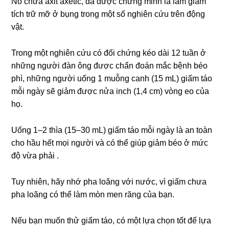
Nó chứa axit axetic, đã được chứng minh là làm giảm
tích trữ mỡ ở bụng trong một số nghiên cứu trên động
vật.
Trong một nghiên cứu có đối chứng kéo dài 12 tuần ở
những người đàn ông được chẩn đoán mắc bệnh béo
phì, những người uống 1 muỗng canh (15 mL) giấm táo
mỗi ngày sẽ giảm được nửa inch (1,4 cm) vòng eo của
họ.
Uống 1–2 thìa (15–30 mL) giấm táo mỗi ngày là an toàn
cho hầu hết mọi người và có thể giúp giảm béo ở mức
độ vừa phải .
Tuy nhiên, hãy nhớ pha loãng với nước, vì giấm chưa
pha loãng có thể làm mòn men răng của bạn.
Nếu bạn muốn thử giấm táo, có một lựa chọn tốt để lựa