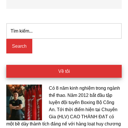
Tìm
Primary
kiếm...
Sidebar
Về tôi
Có 8 năm kinh nghiệm trong ngành
thể thao. Năm 2012 bắt đầu tập
luyện đội tuyển Boxing Bộ Công
An. Tới thời điểm hiện tại Chuyên
Gia (HLV) CAO THÀNH ĐẠT có
một bề dày thành tích đáng nể với hàng loạt huy chương