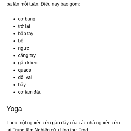
ba lần mỗi tuần. Điêu nay bao gôm:
cơ bụng
trở lại
bắp tay
bê
ngực
cẳng tay
gân kheo
quads
đôi vai
bẫy
cơ tam đầu
Yoga
Theo một nghiên cứu gần đây của các nhà nghiên cứu
tại
Trung tâm Nghiên cứu Ung thư Fred