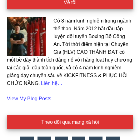
Về tôi
Có 8 năm kinh nghiệm trong ngành
thể thao. Năm 2012 bắt đầu tập
luyện đội tuyển Boxing Bộ Công
An. Tới thời điểm hiện tại Chuyên
Gia (HLV) CAO THÀNH ĐẠT có
một bề dày thành tích đáng nể với hàng loạt huy chương
tại các giải đầu toàn quốc, và có 4 năm kinh nghiệm
giảng dạy chuyên sâu về KICKFITNESS & PHỤC HỒI
CHỨC NĂNG.
Liên hệ…
Cao
View My Blog Posts
Dat:
Theo dõi qua mạng xã hội