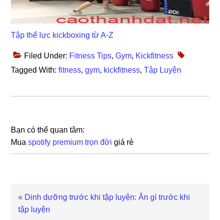
Tập thể lực kickboxing từ A-Z
Filed Under:
Fitness Tips
,
Gym
,
Kickfitness
Tagged With:
fitness
,
gym
,
kickfitness
,
Tập Luyện
Bạn có thể quan tâm:
Mua
spotify premium trọn đời
giá rẻ
Previous
« Dinh dưỡng trước khi tập luyện: Ăn gì trước khi
Post:
tập luyện